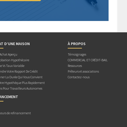
AT D’UNE MAISON
À PROPOS
 Achat Aperçu
Témoignages
obation Hypothécaire
COMMERCIAL ET CRÉDIT-BAIL
e Vs Taux Variable
Ressources
dre Votre Rapport De Crédit
Prêteurs et associations
ner La Durée Qui Vous Convient
Contactez-nous
otre Hypothèque Plus Rapidement
ns Pour Travailleurs Autonomes
NANCEMENT
teurs de refinancement