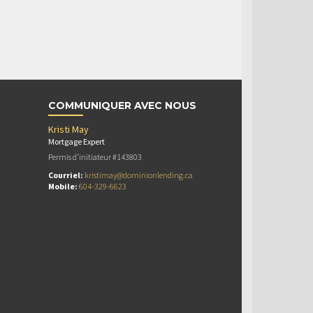
COMMUNIQUER AVEC NOUS
Kristi May
Mortgage Expert
Permis d’initiateur #143803
Courriel:
kristimay@dominionlending.ca
Mobile:
604-329-6623