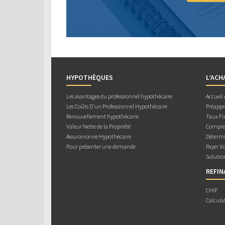
HYPOTHÈQUES
L’ACH
Les avantages du professionnel hypothécaire
Accueil
Les Coûts D’un Professionnel Hypothécaire
Préappr
Renouvellement hypothécaire
Taux Fix
Valeur Nette de la Propriété
Compren
Assurance vie Hypothécaire
Détermi
Pour présenter une demande
Payer V
Solutio
REFI
CHIP
Calcula